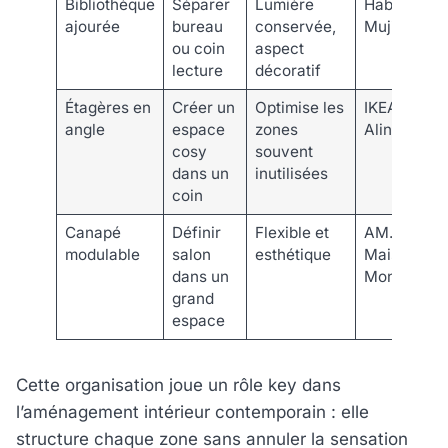
Bibliothèque
Séparer
Lumière
Habitat,
ajourée
bureau
conservée,
Muji
ou coin
aspect
lecture
décoratif
Étagères en
Créer un
Optimise les
IKEA,
angle
espace
zones
Alinéa
cosy
souvent
dans un
inutilisées
coin
Canapé
Définir
Flexible et
AM.PM.,
modulable
salon
esthétique
Maison du
dans un
Monde
grand
espace
Cette organisation joue un rôle key dans
l’aménagement intérieur contemporain : elle
structure chaque zone sans annuler la sensation