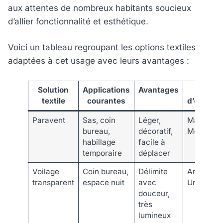
aux attentes de nombreux habitants soucieux
d’allier fonctionnalité et esthétique.
Voici un tableau regroupant les options textiles
adaptées à cet usage avec leurs avantages :
Solution
Applications
Avantages
Exempl
textile
courantes
d’enseig
Paravent
Sas, coin
Léger,
Maisons 
bureau,
décoratif,
Monde, I
habillage
facile à
temporaire
déplacer
Voilage
Coin bureau,
Délimite
Am.PM.,
transparent
espace nuit
avec
Unopiu
douceur,
très
lumineux