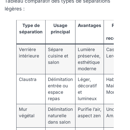
Tableau comparatif des types de séparations
légères :
Type de
Usage
Avantages
Points d
séparation
principal
vente
recomman
Verrière
Sépare
Lumière
Castorama
intérieure
cuisine et
préservée,
Leroy Merl
salon
esthétique
moderne
Claustra
Délimitation
Léger,
Habitat,
entrée ou
décoratif
Maison du
espace
et
Monde
repas
lumineux
Mur
Délimitation
Purifie l’air,
Unopiu,
végétal
naturelle
aspect zen
Am.PM.
dans salon